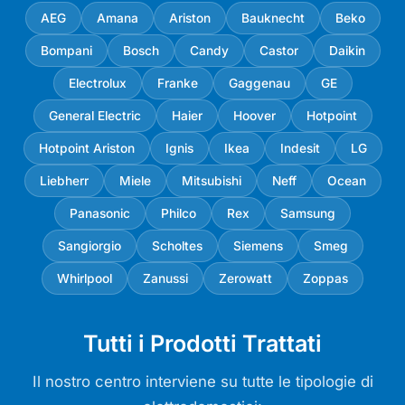
AEG
Amana
Ariston
Bauknecht
Beko
Bompani
Bosch
Candy
Castor
Daikin
Electrolux
Franke
Gaggenau
GE
General Electric
Haier
Hoover
Hotpoint
Hotpoint Ariston
Ignis
Ikea
Indesit
LG
Liebherr
Miele
Mitsubishi
Neff
Ocean
Panasonic
Philco
Rex
Samsung
Sangiorgio
Scholtes
Siemens
Smeg
Whirlpool
Zanussi
Zerowatt
Zoppas
Tutti i Prodotti Trattati
Il nostro centro interviene su tutte le tipologie di