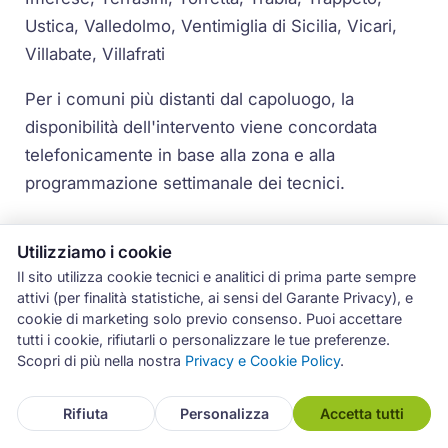
Ustica, Valledolmo, Ventimiglia di Sicilia, Vicari,
Villabate, Villafrati
Per i comuni più distanti dal capoluogo, la
disponibilità dell'intervento viene concordata
telefonicamente in base alla zona e alla
programmazione settimanale dei tecnici.
Utilizziamo i cookie
Il sito utilizza cookie tecnici e analitici di prima parte sempre
attivi (per finalità statistiche, ai sensi del Garante Privacy), e
cookie di marketing solo previo consenso. Puoi accettare
Come Prenotare l'Assistenza
tutti i cookie, rifiutarli o personalizzare le tue preferenze.
Beko a Palermo
Scopri di più nella nostra
Privacy e Cookie Policy
.
Chiamaci al +39 3486102520
negli orari di
Rifiuta
Personalizza
Accetta tutti
servizio oppure scrivi a
info@assistenza-