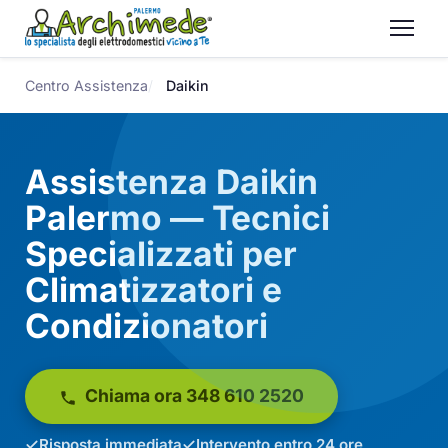
Centro Assistenza
Daikin
Assistenza Daikin
Palermo — Tecnici
Specializzati per
Climatizzatori e
Condizionatori
Chiama ora 348 610 2520
Risposta immediata
Intervento entro 24 ore