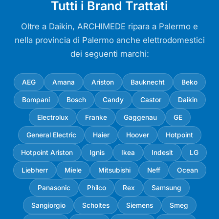
Tutti i Brand Trattati
Oltre a Daikin, ARCHIMEDE ripara a Palermo e
nella provincia di Palermo anche elettrodomestici
dei seguenti marchi:
AEG
Amana
Ariston
Bauknecht
Beko
Bompani
Bosch
Candy
Castor
Daikin
Electrolux
Franke
Gaggenau
GE
General Electric
Haier
Hoover
Hotpoint
Hotpoint Ariston
Ignis
Ikea
Indesit
LG
Liebherr
Miele
Mitsubishi
Neff
Ocean
Panasonic
Philco
Rex
Samsung
Sangiorgio
Scholtes
Siemens
Smeg