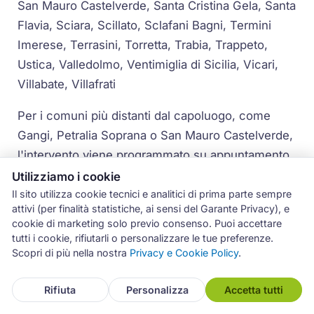
San Mauro Castelverde, Santa Cristina Gela, Santa
Flavia, Sciara, Scillato, Sclafani Bagni, Termini
Imerese, Terrasini, Torretta, Trabia, Trappeto,
Ustica, Valledolmo, Ventimiglia di Sicilia, Vicari,
Villabate, Villafrati
Per i comuni più distanti dal capoluogo, come
Gangi, Petralia Soprana o San Mauro Castelverde,
l'intervento viene programmato su appuntamento
concordato per garantire la massima efficienza
Utilizziamo i cookie
del servizio.
Il sito utilizza cookie tecnici e analitici di prima parte sempre
attivi (per finalità statistiche, ai sensi del Garante Privacy), e
cookie di marketing solo previo consenso. Puoi accettare
tutti i cookie, rifiutarli o personalizzare le tue preferenze.
Scopri di più nella nostra
Privacy e Cookie Policy
.
Rifiuta
Personalizza
Accetta tutti
Come Richiedere l'Intervento