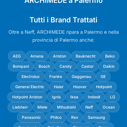
ARCHIMEDE a Palermo
Tutti i Brand Trattati
Oltre a Neff, ARCHIMEDE ripara a Palermo e nella
provincia di Palermo anche:
AEG
Amana
Ariston
Bauknecht
Beko
Bompani
Bosch
Candy
Castor
Daikin
Electrolux
Franke
Gaggenau
GE
General Electric
Haier
Hoover
Hotpoint
Hotpoint Ariston
Ignis
Ikea
Indesit
LG
Liebherr
Miele
Mitsubishi
Neff
Ocean
Panasonic
Philco
Rex
Samsung