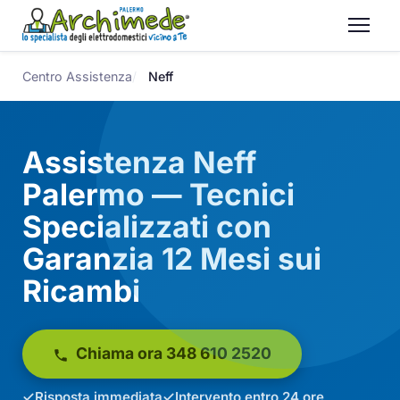
Centro Assistenza
Neff
Assistenza Neff
Palermo — Tecnici
Specializzati con
Garanzia 12 Mesi sui
Ricambi
Chiama ora 348 610 2520
Risposta immediata
Intervento entro 24 ore