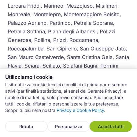
Lercara Friddi, Marineo, Mezzojuso, Misilmeri,
Monreale, Montelepre, Montemaggiore Belsito,
Palazzo Adriano, Partinico, Petralia Soprana,
Petralia Sottana, Piana degli Albanesi, Polizzi
Generosa, Pollina, Prizzi, Roccamena,
Roccapalumba, San Cipirello, San Giuseppe Jato,
San Mauro Castelverde, Santa Cristina Gela, Santa
Flavia, Sciara, Scillato, Sclafani Bagni, Termini
Imerese, Terrasini, Torretta, Trabia, Trappeto,
Utilizziamo i cookie
Ustica, Valledolmo, Ventimiglia di Sicilia, Vicari,
Il sito utilizza cookie tecnici e analitici di prima parte sempre
attivi (per finalità statistiche, ai sensi del Garante Privacy), e
Villabate, Villafrati
cookie di marketing solo previo consenso. Puoi accettare
tutti i cookie, rifiutarli o personalizzare le tue preferenze.
Per i comuni più distanti dal centro di Palermo,
Scopri di più nella nostra
Privacy e Cookie Policy
.
come Gangi, Petralia Soprana o Ustica, la
disponibilità dell'intervento viene concordata
Rifiuta
Personalizza
Accetta tutti
telefonicamente al momento della prenotazione,