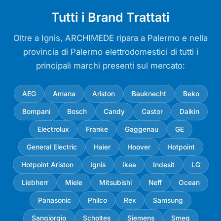
Tutti i Brand Trattati
Oltre a Ignis, ARCHIMEDE ripara a Palermo e nella
provincia di Palermo elettrodomestici di tutti i
principali marchi presenti sul mercato:
AEG
Amana
Ariston
Bauknecht
Beko
Bompani
Bosch
Candy
Castor
Daikin
Electrolux
Franke
Gaggenau
GE
General Electric
Haier
Hoover
Hotpoint
Hotpoint Ariston
Ignis
Ikea
Indesit
LG
Liebherr
Miele
Mitsubishi
Neff
Ocean
Panasonic
Philco
Rex
Samsung
Sangiorgio
Scholtes
Siemens
Smeg