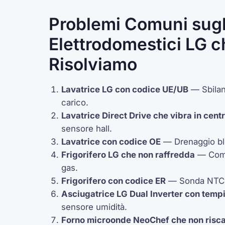
Problemi Comuni sugl
Elettrodomestici LG c
Risolviamo
Lavatrice LG con codice
UE
/
UB
— Sbilan
carico.
Lavatrice
Direct Drive
che vibra in cent
sensore
hall
.
Lavatrice con codice
OE
— Drenaggio bl
Frigorifero LG che non raffredda
—
Com
gas.
Frigorifero con codice
ER
— Sonda
NTC
Asciugatrice LG
Dual Inverter
con tempi
sensore umidità.
Forno microonde
NeoChef
che non risc