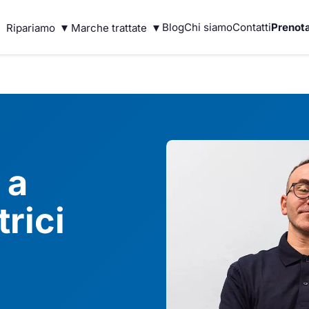
▾
▾
Blog
Chi siamo
Contatti
Prenota
Ripariamo
Marche trattate
 a
rici