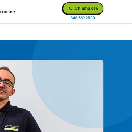
Chiama ora
 online
348 610 2520