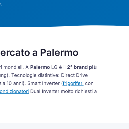
0
.
cercato a Palermo
ri mondiali. A
Palermo
LG è il
2° brand più
ng). Tecnologie distintive:
Direct Drive
ia 10 anni),
Smart Inverter
(
frigoriferi
con
ondizionatori
Dual Inverter
molto richiesti a