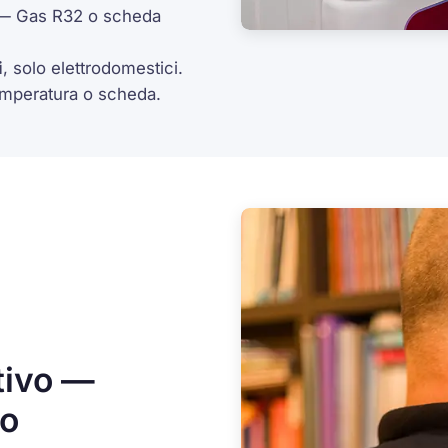
 Gas R32 o scheda
i
, solo elettrodomestici.
mperatura o scheda.
tivo —
mo