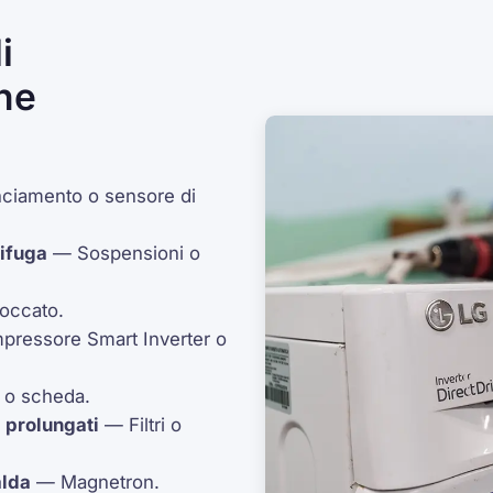
i
he
ciamento o sensore di
rifuga
— Sospensioni o
occato.
pressore
Smart Inverter
o
o scheda.
 prolungati
— Filtri o
alda
—
Magnetron
.