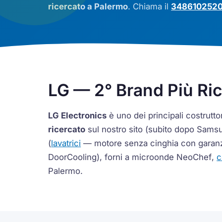
ricercato a Palermo
. Chiama il
348610252
LG — 2° Brand Più Ri
LG Electronics
è uno dei principali costrutto
ricercato
sul nostro sito (subito dopo Samsu
(
lavatrici
— motore senza cinghia con garanz
DoorCooling
), forni a microonde
NeoChef
,
c
Palermo.