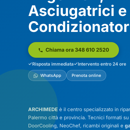
Asciugatrici e
Condizionator
Chiama ora 348 610 2520
Risposta immediata
Intervento entro 24 ore
WhatsApp
Prenota online
ARCHIMEDE
è il centro specializzato in rip
Palermo città e provincia. Tecnici formati s
DoorCooling
,
NeoChef
, ricambi originali e
ga