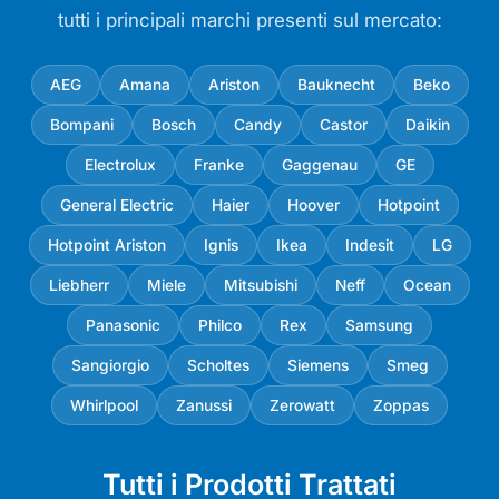
tutti i principali marchi presenti sul mercato:
AEG
Amana
Ariston
Bauknecht
Beko
Bompani
Bosch
Candy
Castor
Daikin
Electrolux
Franke
Gaggenau
GE
General Electric
Haier
Hoover
Hotpoint
Hotpoint Ariston
Ignis
Ikea
Indesit
LG
Liebherr
Miele
Mitsubishi
Neff
Ocean
Panasonic
Philco
Rex
Samsung
Sangiorgio
Scholtes
Siemens
Smeg
Whirlpool
Zanussi
Zerowatt
Zoppas
Tutti i Prodotti Trattati