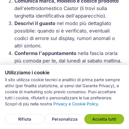
Comunica marca, modello e codice prodotto
dell'elettrodomestico Castor (li trovi sulla
targhetta identificativa dell'apparecchio).
Descrivi il guasto
nel modo più dettagliato
possibile: quando si è verificato, eventuali
codici di errore sul display, rumori anomali o
altri sintomi.
Conferma l'appuntamento
nella fascia oraria
più comoda per te, dal lunedì al sabato mattina.
Il tecnico ARCHIMEDE esegue la diagnosi
Utilizziamo i cookie
direttamente a domicilio e ti comunica il costo
Il sito utilizza cookie tecnici e analitici di prima parte sempre
complessivo della riparazione prima di
attivi (per finalità statistiche, ai sensi del Garante Privacy), e
procedere.
cookie di marketing solo previo consenso. Puoi accettare
Approvata la riparazione
, il tecnico interviene
tutti i cookie, rifiutarli o personalizzare le tue preferenze.
Scopri di più nella nostra
Privacy e Cookie Policy
.
immediatamente. Al termine riceverai
conferma della garanzia di 12 mesi sui ricambi
Rifiuta
Personalizza
Accetta tutti
installati.