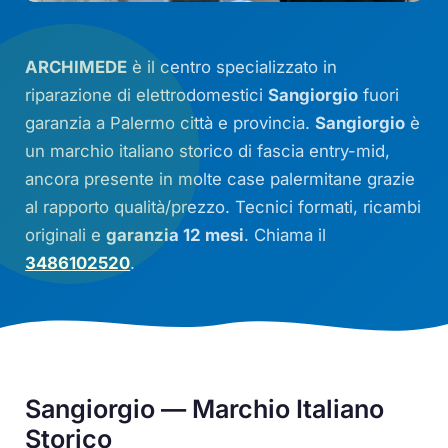
ARCHIMEDE
è il centro specializzato in
riparazione di elettrodomestici
Sangiorgio
fuori
garanzia a Palermo città e provincia.
Sangiorgio
è
un marchio italiano storico di fascia entry-mid,
ancora presente in molte case palermitane grazie
al rapporto qualità/prezzo. Tecnici formati, ricambi
originali e
garanzia 12 mesi
. Chiama il
3486102520
.
Sangiorgio — Marchio Italiano
Storico