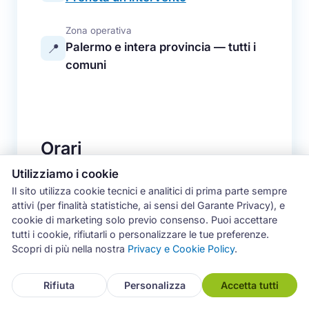
Zona operativa
Palermo e intera provincia — tutti i
📍
comuni
Orari
Utilizziamo i cookie
Lunedì - Venerdì
8:30 - 19:30
Il sito utilizza cookie tecnici e analitici di prima parte sempre
attivi (per finalità statistiche, ai sensi del Garante Privacy), e
Sabato
8:30 - 13:00
cookie di marketing solo previo consenso. Puoi accettare
tutti i cookie, rifiutarli o personalizzare le tue preferenze.
Domenica
Chiuso
Scopri di più nella nostra
Privacy e Cookie Policy
.
Rifiuta
Personalizza
Accetta tutti
Assistiamo esclusivamente elettrodomestici
fuori garanzia del produttore.