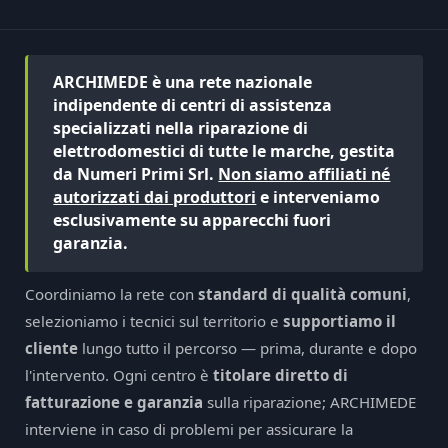
ARCHIMEDE è una rete nazionale
indipendente di centri di assistenza
specializzati nella riparazione di
elettrodomestici di tutte le marche, gestita
da Numeri Primi Srl.
Non siamo affiliati né
autorizzati dai produttori
e interveniamo
esclusivamente su apparecchi fuori
garanzia.
Coordiniamo la rete con
standard di qualità comuni
,
selezioniamo i tecnici sul territorio e
supportiamo il
cliente
lungo tutto il percorso — prima, durante e dopo
l'intervento. Ogni centro è
titolare diretto di
fatturazione e garanzia
sulla riparazione; ARCHIMEDE
interviene in caso di problemi per assicurare la