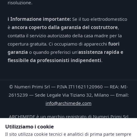
risoluzione.
ℹ️ Informazione importante:
Se il tuo elettrodomestico
è
ancora coperto dalla garanzia del costruttore
,
contatta il servizio autorizzato della casa madre per la
copertura gratuita. Ci occupiamo di apparecchi
fuori
garanzia
o quando preferisci un'
assistenza rapida e
flessibile da professionisti indipendenti
.
© Numeri Primi Srl — P.IVA IT11621120960 — REA: MI-
2615239 — Sede Legale Via Tiziano 32, Milano — Email:
info@archimede.com
ARCHIMEDE è un marchio registrato di Numeri Primi Srl
Utilizziamo i cookie
Le fotografie pubblicate su questo sito ritraggono tecnici
Il sito utilizza cookie tecnici e analitici di prima parte sempre